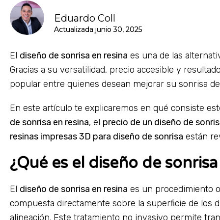
Eduardo Coll
Actualizada
Actualizada
junio 30, 2025
junio 30, 2025
El
diseño de sonrisa en resina
es una de las alternati
Gracias a su versatilidad, precio accesible y result
popular entre quienes desean mejorar su sonrisa de 
En este artículo te explicaremos en qué consiste est
de sonrisa en resina
, el
precio de un diseño de sonri
resinas impresas 3D para diseño de sonrisa
están rev
¿Qué es el diseño de sonrisa
El
diseño de sonrisa en resina
es un procedimiento od
compuesta directamente sobre la superficie de los d
alineación. Este tratamiento no invasivo permite tra