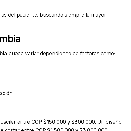
cias del paciente, buscando siempre la mayor
ombia
bia
puede variar dependiendo de factores como:
ación.
 oscilar entre
COP $150.000 y $300.000
. Un diseño
de costar entre
COP $1.500.000 y $3.000.000
.