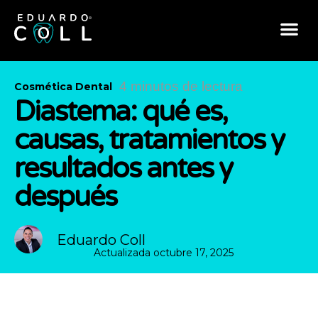
4 minutos de lectura
Cosmética Dental
Diastema: qué es,
causas, tratamientos y
resultados antes y
después
Eduardo Coll
Actualizada
octubre 17, 2025